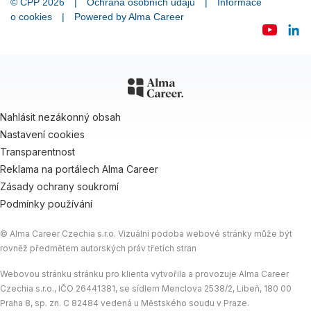
© ČPP 2026
|
Ochrana osobních údajů
|
Informace
o cookies
|
Powered by
Alma Career
Nahlásit nezákonný obsah
Nastavení cookies
Transparentnost
Reklama na portálech Alma Career
Zásady ochrany soukromí
Podmínky používání
© Alma Career Czechia s.r.o. Vizuální podoba webové stránky může být
rovněž předmětem autorských práv třetích stran
Webovou stránku stránku pro klienta vytvořila a provozuje Alma Career
Czechia s.r.o., IČO 26441381, se sídlem Menclova 2538/2, Libeň, 180 00
Praha 8, sp. zn. C 82484 vedená u Městského soudu v Praze.